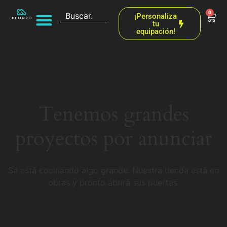
0
¡Personaliza
tu
equipación!
Tenemos grandes
proyectos por anunciar
Se está cocinando algo grande. Nuestra tienda está en
obras y pronto abrirá sus puertas.