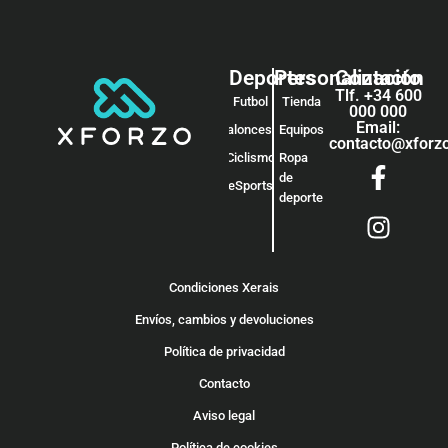
Deportes
Personalización
Contacto
Tlf. +34 600
Futbol
Tienda
000 000
Email:
Baloncesto
Equipos
contacto@xforz
Ciclismo
Ropa
de
eSports
deporte
Condiciones Xerais
Envíos, cambios y devoluciones
Política de privacidad
Contacto
Aviso legal
Política de cookies